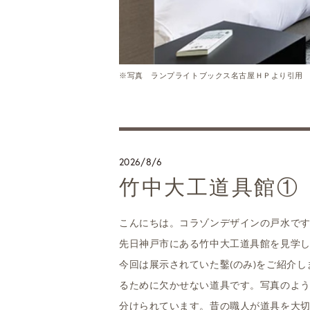
※写真 ランプライトブックス名古屋ＨＰより引用
2026/8/6
竹中大工道具館①
こんにちは。コラゾンデザインの戸水で
先日神戸市にある竹中大工道具館を見学
今回は展示されていた鑿(のみ)をご紹介
るために欠かせない道具です。写真のよ
分けられています。昔の職人が道具を大