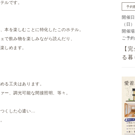
ホテルです。
予約
開催日
（日）
る、本を楽しむことに特化したこのホテル。
開催場
ご予約
フェで飲み物を楽しみながら読んだり、
に楽しめます。
【完
る暮
。
読める工夫はあります。
ファー、調光可能な間接照明、等々。
えつくした心遣い…
す。