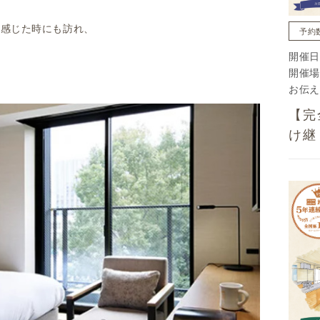
と感じた時にも訪れ、
予約
。
開催日
開催場
お伝え
【完
け継