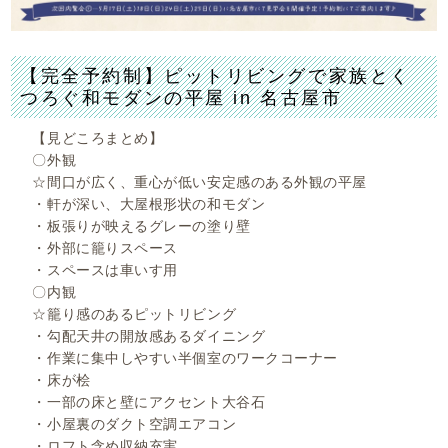
【完全予約制】ピットリビングで家族とく
つろぐ和モダンの平屋 in 名古屋市
【見どころまとめ】
〇外観
☆間口が広く、重心が低い安定感のある外観の平屋
・軒が深い、大屋根形状の和モダン
・板張りが映えるグレーの塗り壁
・外部に籠りスペース
・スペースは車いす用
〇内観
☆籠り感のあるピットリビング
・勾配天井の開放感あるダイニング
・作業に集中しやすい半個室のワークコーナー
・床が桧
・一部の床と壁にアクセント大谷石
・小屋裏のダクト空調エアコン
・ロフト含め収納充実