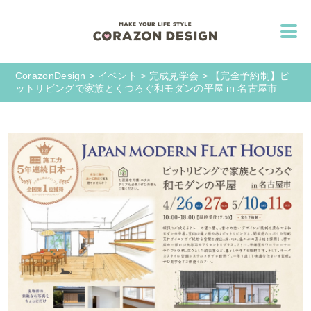
CorazonDesign
>
イベント
>
完成見学会
>
【完全予約制】ピ
ットリビングで家族とくつろぐ和モダンの平屋 in 名古屋市