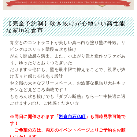
【完全予約制】吹き抜けが心地いい高性能
な家in岩倉市
青空とのコントラストが美しい真っ白な塗り壁の外観。リ
ビングはスリット階段＆吹き抜け
があり開放感を演出。また、小上がり畳と造作ソファがあ
り、ゆったりとおくつろぎいた
だけます☆他にも、壁を最小限で抑えることで、視界が抜
け広々と感じる技あり設計
や２階の大きなフリースペース、お洒落な板張り天井キッ
チンなど見どころ満載です！
もちろん吹き抜けでも『ダブル断熱』なら一年中快適に過
ごせます♪ぜひ、ご体感ください☆
※同日に開催されます「
岩倉市石仏町
」も同時見学可能で
す！
ご希望の方は、両方のイベントページよりご予約をお願
いいたします。