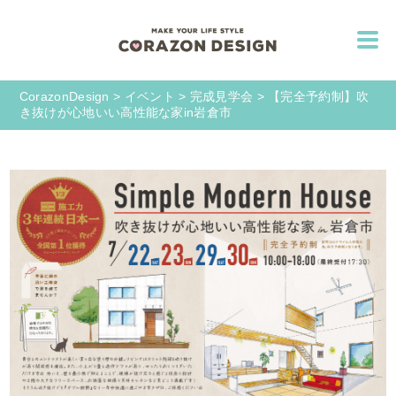
CorazonDesign
>
イベント
>
完成見学会
>
【完全予約制】吹
き抜けが心地いい高性能な家in岩倉市