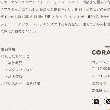
建てや、マンションのリフォーム・リノベーション・増築まで幅広く
ライフスタイルに合わせた最適なご提案を行い、断熱・耐震などの家
ザインから原則車で1時間の範囲となっておりますが、1時間以上か
ーフォロー・アフターメンテナンスの体制も万全で、住んでからの快
お気軽にご相談ください。
建築費用
わたしたちのこと
コラゾンデ
・会社概要
〒485-0
・スタッフブログ
TEL：
0120
・求人情報
営業時間：AM
お問い合わせ・資料請求
定休日：水