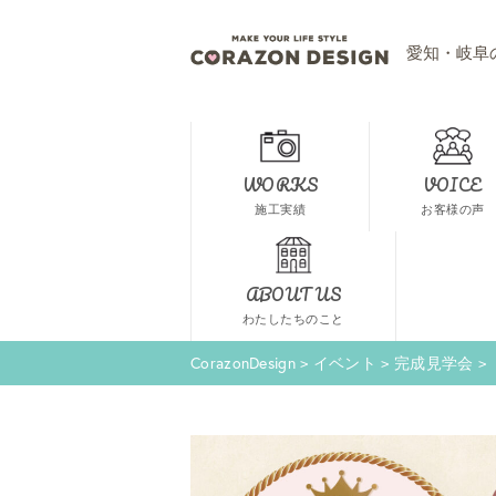
愛知・岐阜
WORKS
VOICE
施工実績
お客様の声
ABOUT US
わたしたちのこと
CorazonDesign
>
イベント
>
完成見学会
>