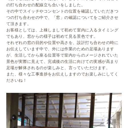
の打ち合わせの配線立ち合いをしました。
その中でスイッチやコンセントの位置を確認していただきつ
つの打
ち合わせの中で、「窓」の確認についてをご紹介させ
て頂きます。
お客様としては、
上棟しまして初めて室内に入るタイミング
でもあり、
窓からの様子は初めて見る景色です。
それぞれの窓の目的や位置や高さを、
設計打ち合わせの時に
お伝えしています中で、
外には作業のための足場あります
が、
生活してから座る位置等で室内からのメージされていた
景色が実際
に見えて、
完成後の生活に向けての実感が高まり
足場が解体されるのが楽しみ
と、言っていただけます。
また、
様々な工事進捗をお伝えしますのでお楽しみにしてく
ださいね！