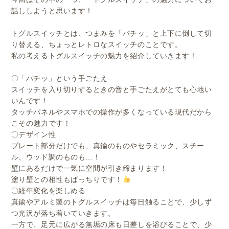
話ししようと思います！
トグルスイッチとは、つまみを「パチッ」と上下に倒して切
り替える、ちょっとレトロなスイッチのことです。
私の考えるトグルスイッチの魅力を紹介していきます！
〇「パチッ」という手ごたえ
スイッチを入り切りするときの音と手ごたえがとても心地い
いんです！
タッチパネルやスマホでの操作が多くなっている現代だから
こその魅力です！
〇デザイン性
プレート部分だけでも、真鍮のものやセラミック、スチー
ル、ウッド調のものも…！
壁にあるだけで一気に空間が引き締まります！
塗り壁との相性もばっちりです！
〇経年変化を楽しめる
真鍮やアルミ製のトグルスイッチは毎日触ることで、少しず
つ光沢が落ち着いていきます。
一方で、足元に広がる無垢の床も日差しを浴びることで、少