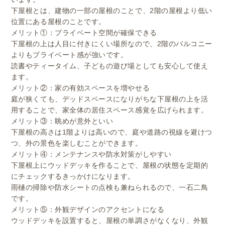
下屋根とは、建物の一部の屋根のことで、2階の屋根より低い
位置にある屋根のことです。
メリット①：プライベート空間が確保できる
下屋根の上は人目に付きにくい場所なので、2階のバルコニー
よりもプライベート感が強いです。
読書やティータイム、子どもの遊び場としても安心して使え
ます。
メリット②：家の有効スペースを増やせる
庭が狭くても、デッドスペースになりがちな下屋根の上を活
用することで、家全体の居住スペース感覚を広げられます。
メリット③：眺めが意外といい
下屋根の高さは1階よりは高いので、庭や道路の視線を避けつ
つ、外の景色を楽しむことができます。
メリット④：メンテナンスや防水対策がしやすい
下屋根上にウッドデッキを作ることで、屋根の状態を定期的
にチェックするきっかけになります。
雨樋の掃除や防水シートの点検も兼ねられるので、一石二鳥
です。
メリット⑤：外観デザインのアクセントになる
ウッドデッキを設置すると、屋根の単調さがなくなり、外観