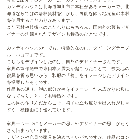
カンディハウスは北海道旭川市に本社があるメーカーで、北
海道ならではの森林資材を活かし、可能な限り地元産の木材
を使用するこだわりがあります。
また素材や技術へのこだわりはもちろん、国内外の著名デザ
イナーの洗練されたデザインも特徴のひとつです。
カンディハウスの中でも、特徴的なのは、ダイニングテーブ
ル「ハカマ」です。
こちらをデザインしたのは、国外のデザイナーさんです。
家具の製作途中で東日本大震災が起こったことで、被災地の
復興を祈る思いから、和服の「袴」をイメージしたデザイン
を提案したそうです。
作品名の通り、脚の部分が袴をイメージした末広がりの形に
なっており、とっても特徴的です。
この脚の作り方だからこそ、椅子の立ち座りや出入れがしや
すく、機能面にも優れています。
家具一つ一つにもメーカーの思いやデザイナーの思いがたく
さん詰まっています。
デザインや色目で家具を決めちゃいがちですが、作品のコン