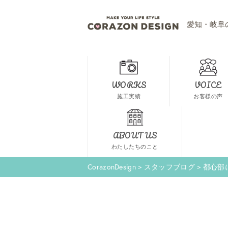
愛知・岐阜
WORKS
VOICE
施工実績
お客様の声
ABOUT US
わたしたちのこと
CorazonDesign
>
スタッフブログ
>
都心部