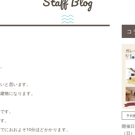
Staff Blog
コ
す。
たいと思います。
う建物になります。
山です。
予約
ます。
開催日
でにおおよそ10分ほどかかります。
（日）