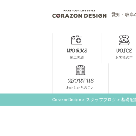
愛知・岐阜
WORKS
VOICE
施工実績
お客様の声
ABOUT US
わたしたちのこと
CorazonDesign
>
スタッフブログ
>
基礎配