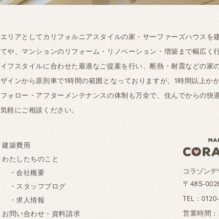
工エリアとしてカリフォルニアスタイルの家・サーファーズハウスを
建てや、マンションのリフォーム・リノベーション・増築まで幅広く
ライフスタイルに合わせた最適なご提案を行い、断熱・耐震などの家
ザインから原則車で1時間の範囲となっておりますが、1時間以上か
ーフォロー・アフターメンテナンスの体制も万全で、住んでからの快
お気軽にご相談ください。
建築費用
わたしたちのこと
コラゾンデ
・会社概要
〒485-0
・スタッフブログ
TEL：
0120
・求人情報
営業時間：AM
お問い合わせ・資料請求