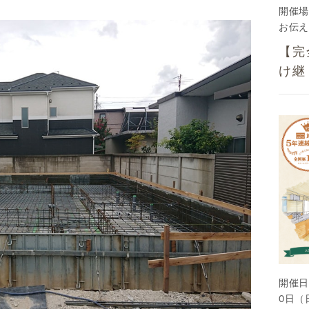
開催場
お伝え
【完
け継
開催日
0日（