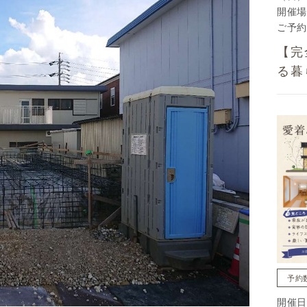
開催場
ご予約
【完
る暮
予約
開催日