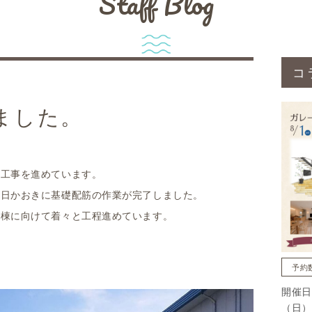
Staff Blog
コ
ました。
礎工事を進めています。
何日かおきに基礎配筋の作業が完了しました。
上棟に向けて着々と工程進めています。
予約
開催日
（日）