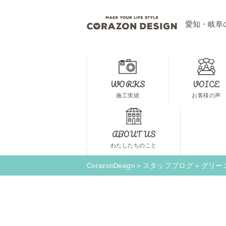
愛知・岐阜
WORKS
VOICE
施工実績
お客様の声
ABOUT US
わたしたちのこと
CorazonDesign
>
スタッフブログ
>
グリー