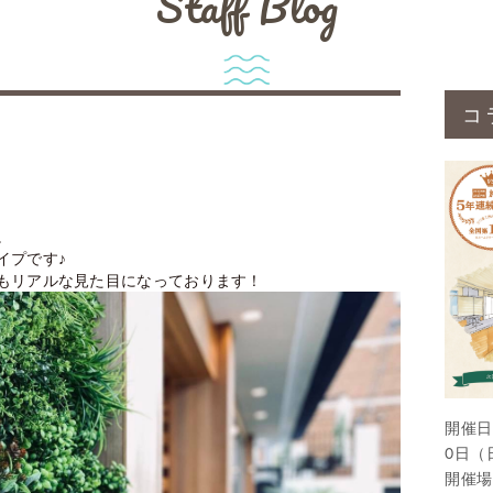
Staff Blog
コ
。
イプです♪
もリアルな見た目になっております！
開催日
0日（
開催場