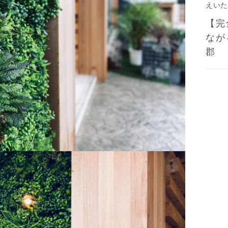
えいた
【完
なが
郡