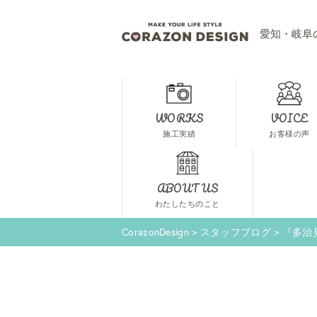
愛知・岐阜
WORKS
VOICE
施工実績
お客様の声
ABOUT US
わたしたちのこと
CorazonDesign
>
スタッフブログ
>
『多治