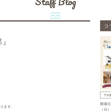
Staff Blog
コ
邸』
予約
開催日
なります。
（日）