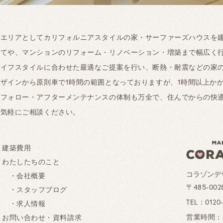
工エリアとしてカリフォルニアスタイルの家・サーファーズハウスを
建てや、マンションのリフォーム・リノベーション・増築まで幅広く
ライフスタイルに合わせた最適なご提案を行い、断熱・耐震などの家
ザインから原則車で1時間の範囲となっておりますが、1時間以上か
ーフォロー・アフターメンテナンスの体制も万全で、住んでからの快
お気軽にご相談ください。
建築費用
わたしたちのこと
コラゾンデ
・会社概要
〒485-0
・スタッフブログ
TEL：
0120
・求人情報
営業時間：AM
お問い合わせ・資料請求