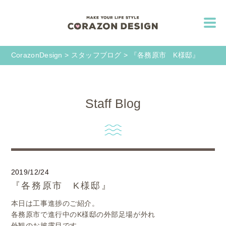
CorazonDesign
>
スタッフブログ
>
『各務原市 K様邸』
Staff Blog
2019/12/24
『各務原市 K様邸』
本日は工事進捗のご紹介。
各務原市で進行中のK様邸の外部足場が外れ
外観のお披露目です。